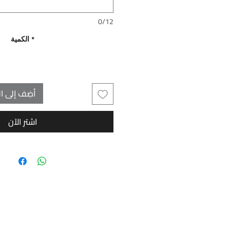
0/12
*
الكمية
أضِف إلى ال
اشترِ الآن