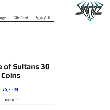
الرئيسية
Gift Card
age
 of Sultans 30
Coins
السعر
‏١٥٫٠٠ ₪
User ID
*