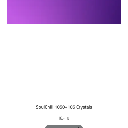
العرض السريع
SoulChill 1050+105 Crystals
السعر
‏١٤٫٠٠ ₪