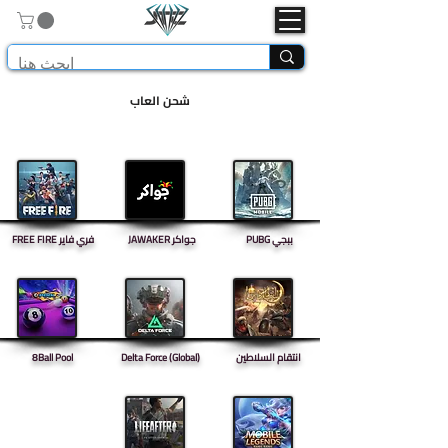
شحن العاب
PUBG ببجي
JAWAKER جواكر
FREE FIRE فري فاير
انتقام السلاطين
Delta Force (Global)
8Ball Pool