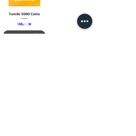
Tumile 5000 Coins
السعر
‏١٥٥٫٠٠ ₪
أضِف إلى العربة
JTC STORE
PALESTINE