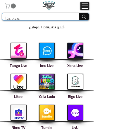
شحن تطبيقات الموبايل
Tango Live
imo Live
Xena Live
Likee
Yalla Ludo
Bigo Live
Nimo TV
Tumile
LivU