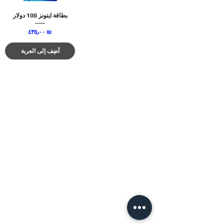
بطاقة ايتونز 100 دولار
السعر
‏٤٣٥٫٠٠ ₪
أضِف إلى العربة