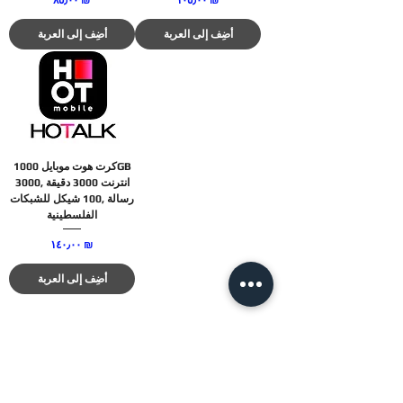
‏١٠٥٫٠٠ ₪
‏٨٥٫٠٠ ₪
أضِف إلى العربة
أضِف إلى العربة
كرت هوت موبايل 1000GB
انترنت 3000 دقيقة ,3000
رسالة ,100 شيكل للشبكات
الفلسطينية
السعر
‏١٤٠٫٠٠ ₪
أضِف إلى العربة