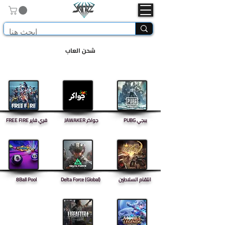
شحن العاب
PUBG ببجي
JAWAKER جواكر
FREE FIRE فري فاير
انتقام السلاطين
Delta Force (Global)
8Ball Pool