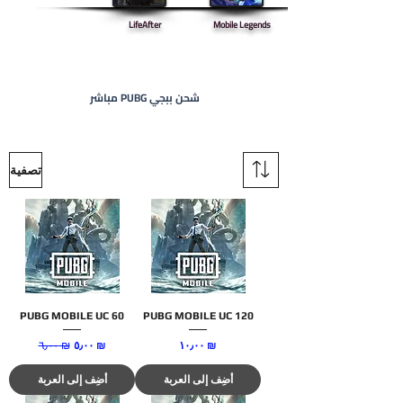
LifeAfter
Mobile Legends
شحن ببجي PUBG مباشر
تصفية
PUBG MOBILE UC 60
PUBG MOBILE UC 120
السعر
سعر البيع
‏٦٫٠٠ ₪
سعر عادي
‏١٠٫٠٠ ₪
‏٥٫٠٠ ₪
أضِف إلى العربة
أضِف إلى العربة