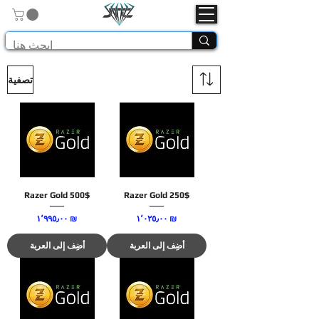
تصفية
Razer Gold 500$
Razer Gold 250$
السعر
السعر
‏١٬٠٢٥٫٠٠ ₪
‏١٬٩٩٥٫٠٠ ₪
أضِف إلى العربة
أضِف إلى العربة