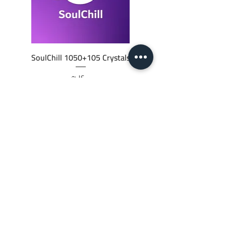
SoulChill 1050+105 Crystals
السعر
أضِف إلى العربة
JTC STORE
PALESTINE