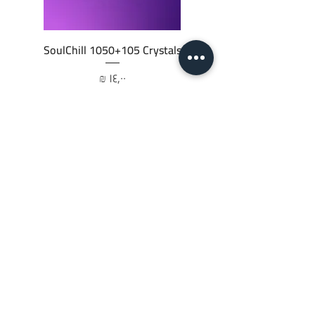
SoulChill 1050+105 Crystals
السعر
أضِف إلى العربة
JTC STORE
PALESTINE