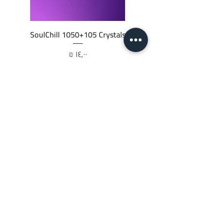
SoulChill 1050+105 Crystals
السعر
أضِف إلى العربة
JTC STORE
PALESTINE