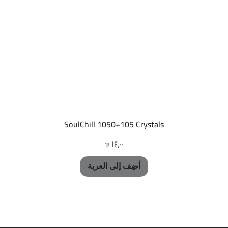
العرض السريع
SoulChill 1050+105 Crystals
السعر
أضِف إلى العربة