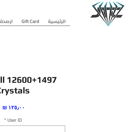
الرئيسية
Gift Card
ارصدة 
ll 12600+1497
Crystals
ا
*
User ID