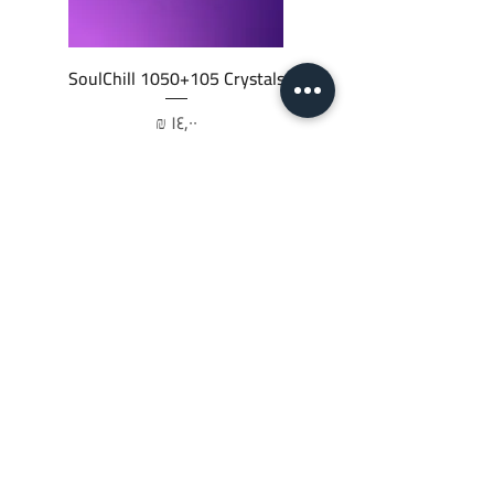
SoulChill 1050+105 Crystals
السعر
أضِف إلى العربة
JTC STORE
PALESTINE