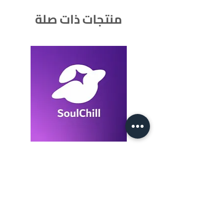
منتجات ذات صلة
SoulChill 1050+105 Crystals
السعر
أضِف إلى العربة