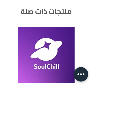
منتجات ذات صلة
SoulChill 1050+105 Crystals
السعر
أضِف إلى العربة