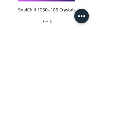
SoulChill 1050+105 Crystals
السعر
‏١٤٫٠٠ ₪
أضِف إلى العربة
JTC STORE
PALESTINE