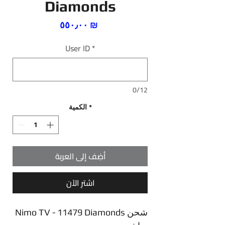
Diamonds
السعر
‏٥٥٠٫٠٠ ₪
User ID
*
0/12
*
الكمية
أضِف إلى العربة
اشترِ الآن
Nimo TV - 11479 Diamonds شحن