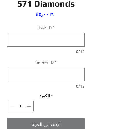
571 Diamonds
السعر
‏٤٥٫٠٠ ₪
User ID
*
0/12
Server ID
*
0/12
*
الكمية
أضِف إلى العربة