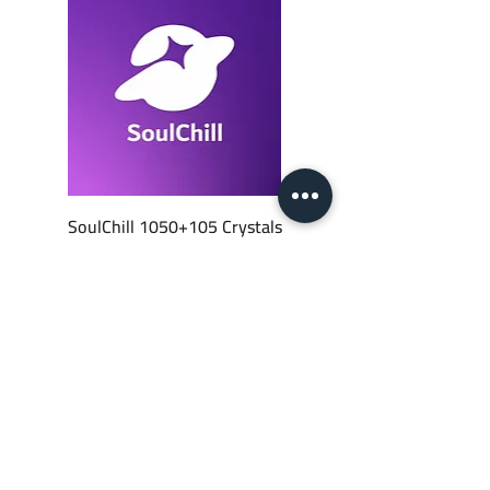
SoulChill 1050+105 Crystals
السعر
‏١٤٫٠٠ ₪
أضِف إلى العربة