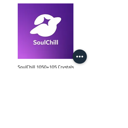
SoulChill 1050+105 Crystals
السعر
‏١٤٫٠٠ ₪
أضِف إلى العربة