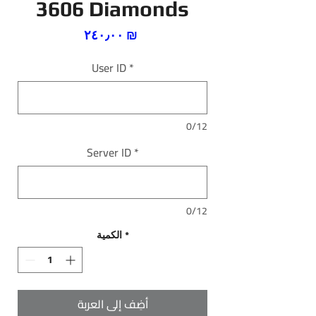
3606 Diamonds
السعر
‏٢٤٠٫٠٠ ₪
User ID
*
0/12
Server ID
*
0/12
*
الكمية
أضِف إلى العربة