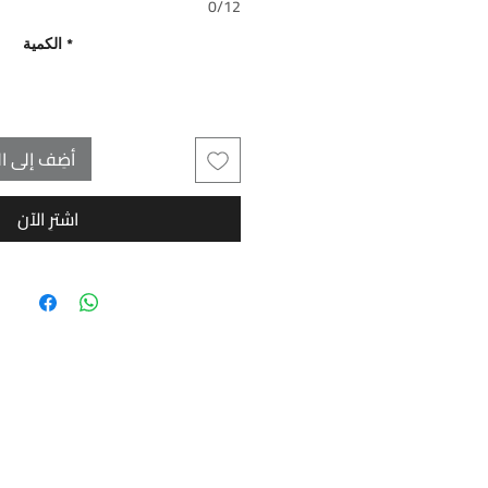
0/12
*
الكمية
أضِف إلى ال
اشترِ الآن