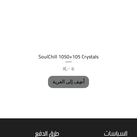
العرض السريع
SoulChill 1050+105 Crystals
السعر
‏١٤٫٠٠ ₪
أضِف إلى العربة
السياسات
طرق الدفع