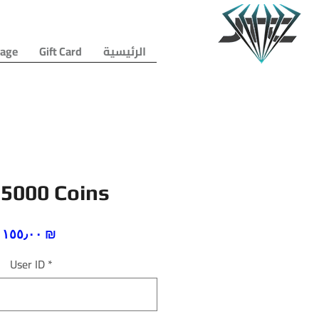
الرئيسية
Gift Card
age
 5000 Coins
السعر
‏١٥٥٫٠٠ ₪
User ID
*