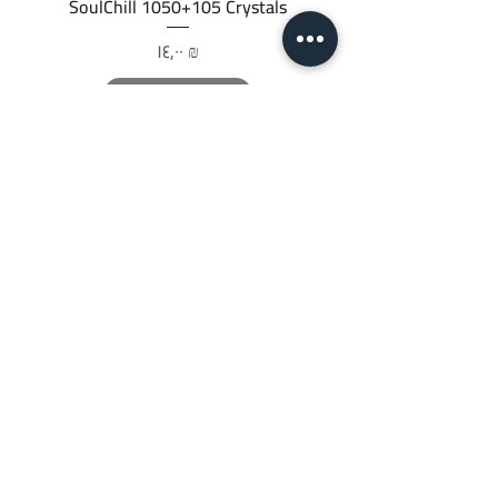
SoulChill 1050+105 Crystals
السعر
‏١٤٫٠٠ ₪
أضِف إلى العربة
JTC STORE
PALESTINE
قائمة المتجر
السياسات
تابعنا