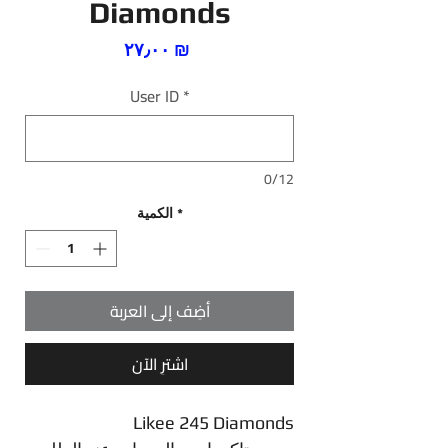
Diamonds
السعر
‏٢٧٫٠٠ ₪
User ID
*
0/12
*
الكمية
أضِف إلى العربة
اشترِ الآن
Likee 245 Diamonds