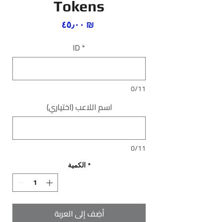
Tokens
السعر
‏٤٥٫٠٠ ₪
ID
*
0/11
اسم اللاعب (اختياري)
0/11
*
الكمية
أضِف إلى العربة