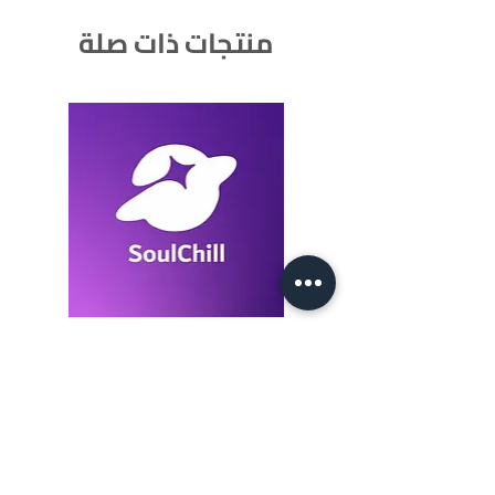
منتجات ذات صلة
SoulChill 1050+105 Crystals
السعر
‏١٤٫٠٠ ₪
أضِف إلى العربة