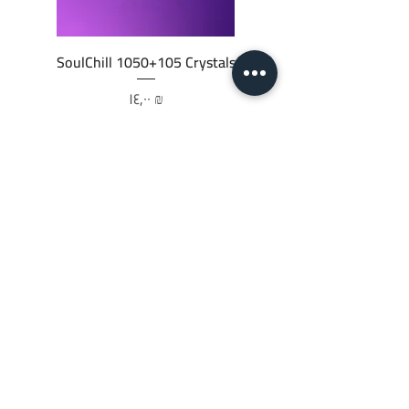
SoulChill 1050+105 Crystals
السعر
‏١٤٫٠٠ ₪
أضِف إلى العربة
JTC STORE
PALESTINE