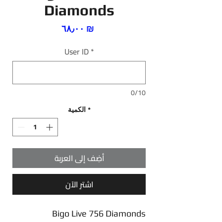
Diamonds
السعر
‏٦٨٫٠٠ ₪
User ID
*
0/10
*
الكمية
أضِف إلى العربة
اشترِ الآن
Bigo Live 756 Diamonds