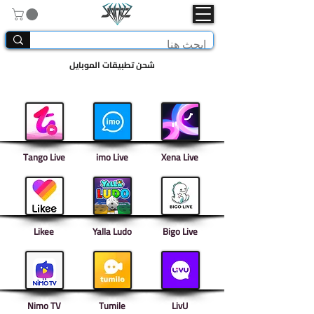
شحن تطبيقات الموبايل
Tango Live
imo Live
Xena Live
Likee
Yalla Ludo
Bigo Live
Nimo TV
Tumile
LivU