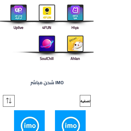
Uplive
4FUN
Hiya
SoulChill
Ahlan
شحن مباشر IMO
تصفية