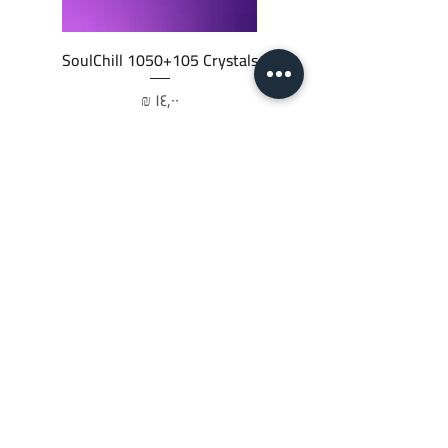
SoulChill 1050+105 Crystals
السعر
أضِف إلى العربة
JTC STORE
PALESTINE