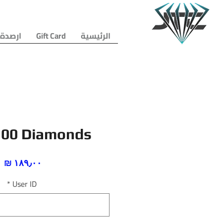
الرئيسية
Gift Card
ارصدة 
100 Diamonds
ا
*
User ID