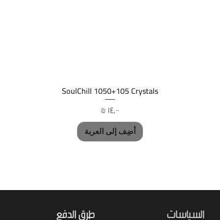
العرض السريع
SoulChill 1050+105 Crystals
السعر
أضِف إلى العربة
السياسات
طرق الدفع