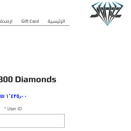
الرئيسية
Gift Card
ارصدة 
800 Diamonds
ا
*
User ID