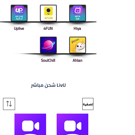
Uplive
4FUN
Hiya
SoulChill
Ahlan
شحن مباشر LivU
تصفية