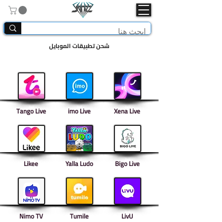
شحن تطبيقات الموبايل
Tango Live
imo Live
Xena Live
Likee
Yalla Ludo
Bigo Live
Nimo TV
Tumile
LivU