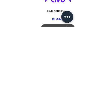
LivU 5000 Coins
السعر
أضِف إلى العربة
JTC STORE
PALESTINE