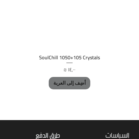
العرض السريع
SoulChill 1050+105 Crystals
السعر
أضِف إلى العربة
السياسات
طرق الدفع