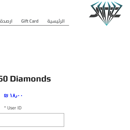
الرئيسية
Gift Card
ارصدة 
60 Diamonds
ال
*
User ID