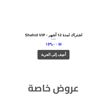
العرض السريع
Shahid VIP - اشتراك لمدة 12 أشهر
السعر
‏١٥٩٫٠٠ ₪
أضِف إلى العربة
عروض خاصة