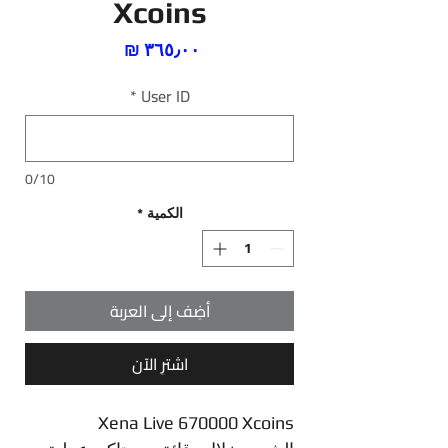
Xcoins
السعر
*
User ID
0/10
الكمية
*
أضِف إلى العربة
اشترِ الآن
Xena Live 670000 Xcoins