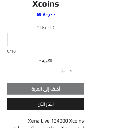
Xcoins
السعر
*
User ID
0/10
الكمية
*
أضِف إلى العربة
اشترِ الآن
Xena Live 134000 Xcoins