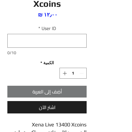
Xcoins
السعر
*
User ID
0/10
الكمية
*
أضِف إلى العربة
اشترِ الآن
Xena Live 13400 Xcoins