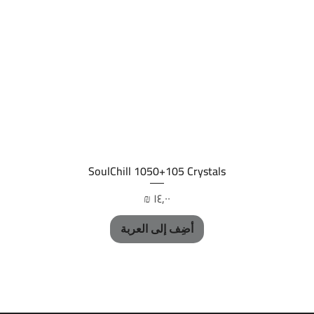
العرض السريع
SoulChill 1050+105 Crystals
السعر
أضِف إلى العربة