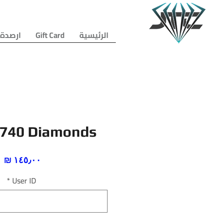
الرئيسية
Gift Card
ارصدة 
1740 Diamonds
ا
*
User ID