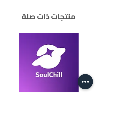
منتجات ذات صلة
SoulChill 1050+105 Crystals
السعر
أضِف إلى العربة