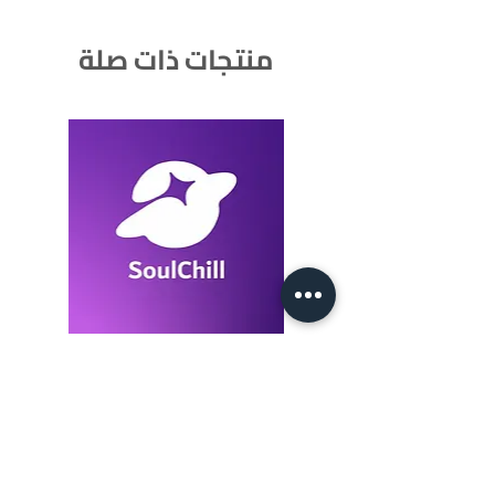
منتجات ذات صلة
SoulChill 1050+105 Crystals
السعر
أضِف إلى العربة