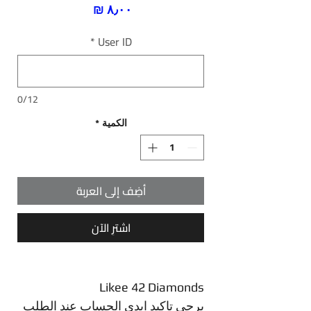
السعر
*
User ID
0/12
الكمية
*
أضِف إلى العربة
اشترِ الآن
Likee 42 Diamonds
يرجى تاكيد ايدي الحساب عند الطلب