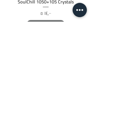
SoulChill 1050+105 Crystals
السعر
أضِف إلى العربة
JTC STORE
PALESTINE
قائمة المتجر
السياسات
تابعنا