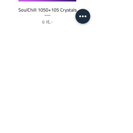
SoulChill 1050+105 Crystals
السعر
أضِف إلى العربة
JTC STORE
PALESTINE