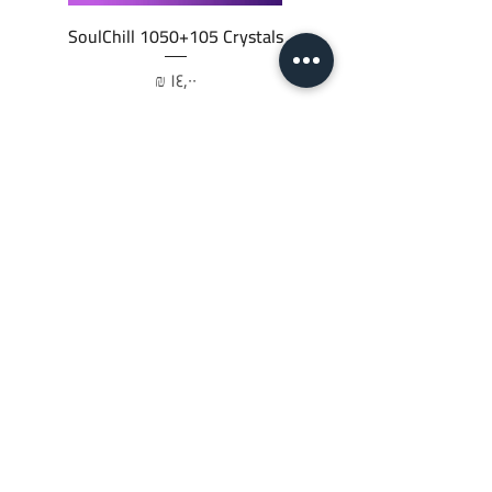
SoulChill 1050+105 Crystals
السعر
أضِف إلى العربة
JTC STORE
PALESTINE