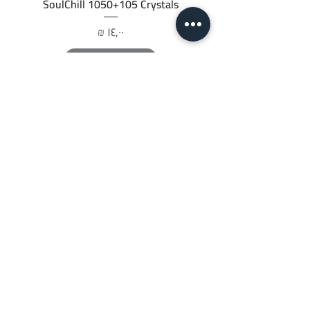
SoulChill 1050+105 Crystals
السعر
أضِف إلى العربة
JTC STORE
PALESTINE
قائمة المتجر
السياسات
تابعنا