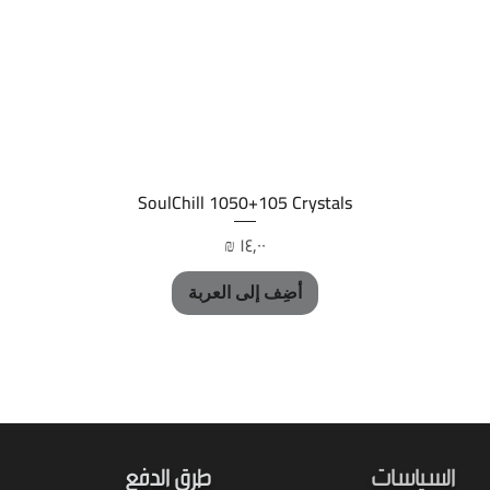
العرض السريع
SoulChill 1050+105 Crystals
السعر
أضِف إلى العربة
السياسات
طرق الدفع