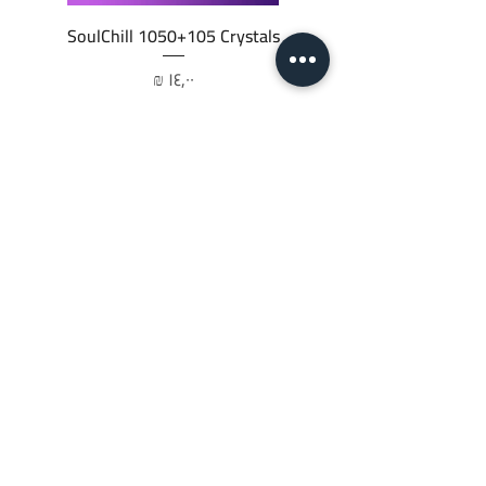
SoulChill 1050+105 Crystals
السعر
أضِف إلى العربة
JTC STORE
PALESTINE