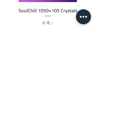
SoulChill 1050+105 Crystals
السعر
أضِف إلى العربة
JTC STORE
PALESTINE