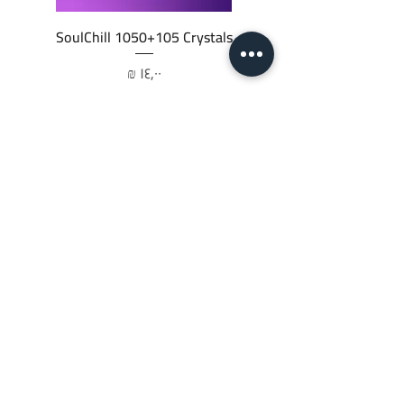
SoulChill 1050+105 Crystals
السعر
أضِف إلى العربة
JTC STORE
PALESTINE