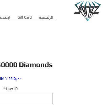
الرئيسية
Gift Card
ارصدة 
50000 Diamonds
ا
*
User ID