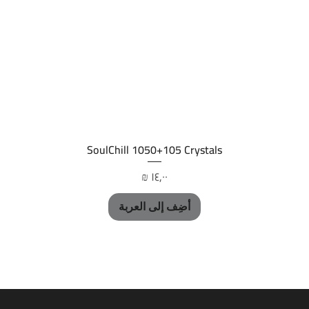
العرض السريع
SoulChill 1050+105 Crystals
السعر
أضِف إلى العربة