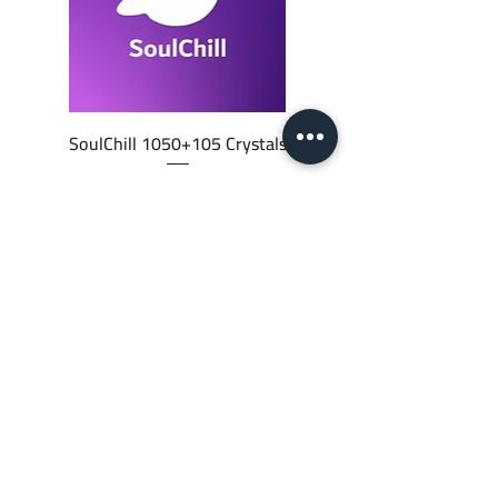
SoulChill 1050+105 Crystals
السعر
أضِف إلى العربة
JTC STORE