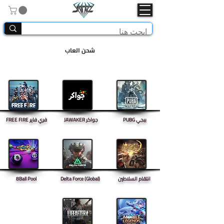
شحن العاب
PUBG ببجي
JAWAKER جواكر
FREE FIRE فري فاير
انتقام السلاطين
Delta Force (Global)
8Ball Pool