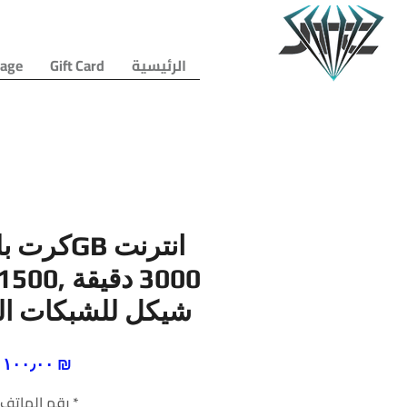
الرئيسية
Gift Card
age
شيكل للشبكات ا
السعر
‏١٠٠٫٠٠ ₪
*
رقم الهاتف