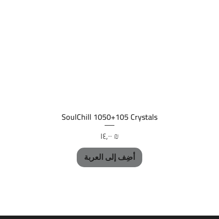
العرض السريع
SoulChill 1050+105 Crystals
السعر
‏١٤٫٠٠ ₪
أضِف إلى العربة