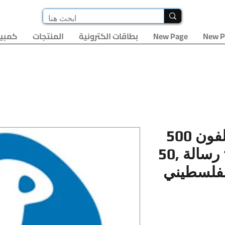
New P
New Page
بطاقات الكترونية
المنتجات
كمبيو
كرت بلفون 500GB انترنت
3000 دقيقة ,1500 رسالة ,50
لفلسطيني