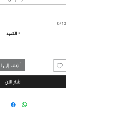
0/10
*
الكمية
أضِف إلى ال
اشترِ الآن