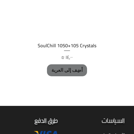
العرض السريع
SoulChill 1050+105 Crystals
السعر
أضِف إلى العربة
السياسات
طرق الدفع