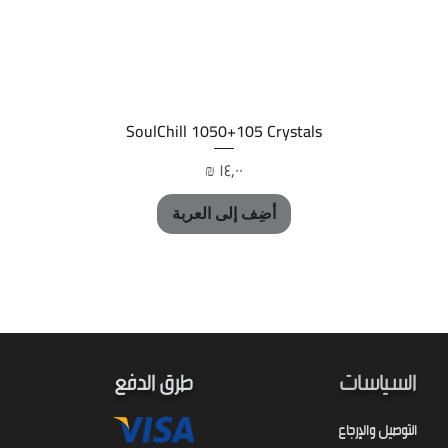
العرض السريع
SoulChill 1050+105 Crystals
السعر
أضِف إلى العربة
السياسات
طرق الدفع
التوصيل والإرجاع