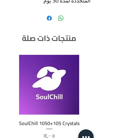
المتجددة لمدة 30 يوم
منتجات ذات صلة
SoulChill 1050+105 Crystals
السعر
‏١٤٫٠٠ ₪