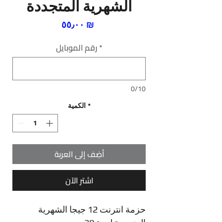
الشهرية المتجددة
السعر
‏٥٥٫٠٠ ₪
*
رقم الموبايل
0/10
*
الكمية
أضِف إلى العربة
اشترِ الآن
حزمة انترنت 12 جيجا الشهرية